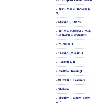
IFSC Speed Timing System
톱로프브레이크(가격정찰
제)
다운홀드(DOWN)
홀드브러쉬/마킹테이프/홀
드세척제/클라이밍테이프
쵸크백/쵸크
인공홀드(수입홀드)
드라이툴링홀드
트레이닝[Training]
매크로홀드 / Volumes
악세서리
상부확보고리/볼트/T-너트/
공구