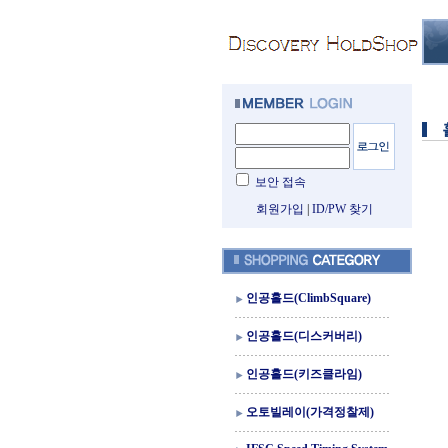
보안 접속
회원가입
|
ID/PW 찾기
인공홀드(ClimbSquare)
인공홀드(디스커버리)
인공홀드(키즈클라임)
오토빌레이(가격정찰제)