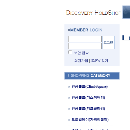
보안 접속
회원가입
|
ID/PW 찾기
인공홀드(ClimbSquare)
인공홀드(디스커버리)
인공홀드(키즈클라임)
오토빌레이(가격정찰제)