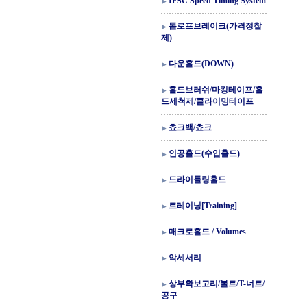
IFSC Speed Timing System
톱로프브레이크(가격정찰
제)
다운홀드(DOWN)
홀드브러쉬/마킹테이프/홀
드세척제/클라이밍테이프
쵸크백/쵸크
인공홀드(수입홀드)
드라이툴링홀드
트레이닝[Training]
매크로홀드 / Volumes
악세서리
상부확보고리/볼트/T-너트/
공구