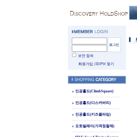
보안 접속
회원가입
|
ID/PW 찾기
인공홀드(ClimbSquare)
인공홀드(디스커버리)
인공홀드(키즈클라임)
오토빌레이(가격정찰제)