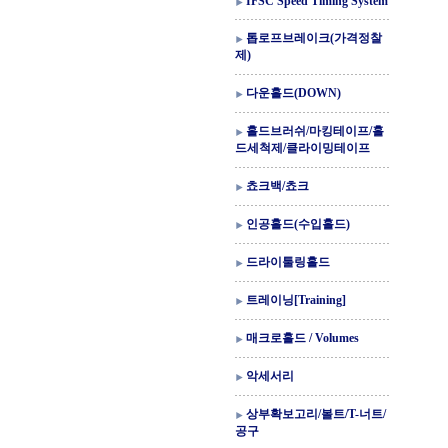
IFSC Speed Timing System
톱로프브레이크(가격정찰
제)
다운홀드(DOWN)
홀드브러쉬/마킹테이프/홀
드세척제/클라이밍테이프
쵸크백/쵸크
인공홀드(수입홀드)
드라이툴링홀드
트레이닝[Training]
매크로홀드 / Volumes
악세서리
상부확보고리/볼트/T-너트/
공구