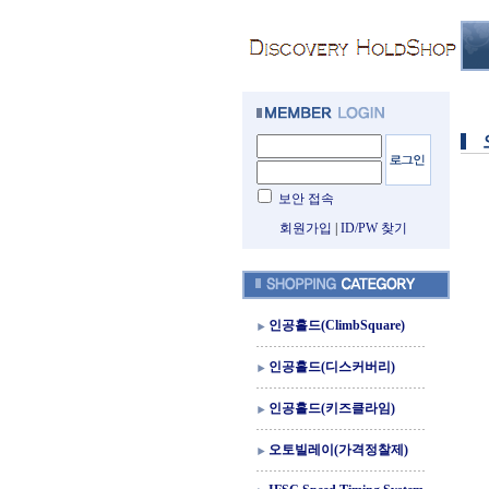
보안 접속
회원가입
|
ID/PW 찾기
인공홀드(ClimbSquare)
인공홀드(디스커버리)
인공홀드(키즈클라임)
오토빌레이(가격정찰제)