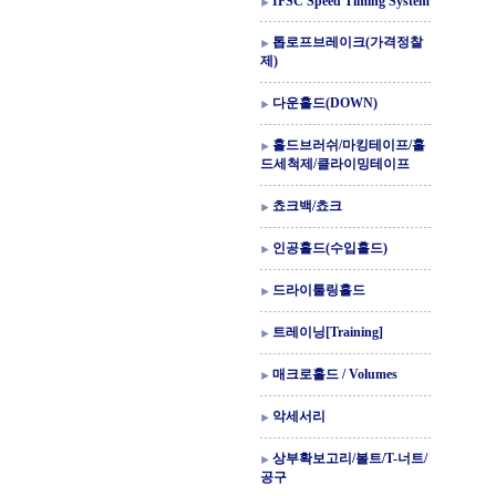
IFSC Speed Timing System
톱로프브레이크(가격정찰
제)
다운홀드(DOWN)
홀드브러쉬/마킹테이프/홀
드세척제/클라이밍테이프
쵸크백/쵸크
인공홀드(수입홀드)
드라이툴링홀드
트레이닝[Training]
매크로홀드 / Volumes
악세서리
상부확보고리/볼트/T-너트/
공구