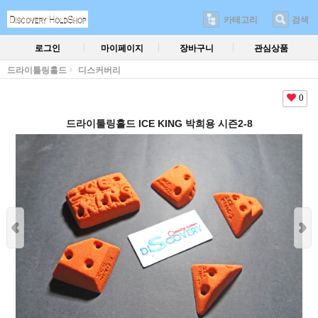
카테고리
검색
로그인
마이페이지
장바구니
관심상품
드라이툴링홀드
디스커버리
0
드라이툴링홀드 ICE KING 박희용 시즌2-8