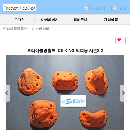
카테고리
검색
로그인
마이페이지
장바구니
관심상품
드라이툴링홀드
디스커버리
1
드라이툴링홀드 ICE KING 박희용 시즌2-2