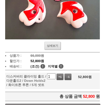
상세보기
상품가 :
66,000원
할인가 :
52,800원
배송비 :
(조건)
!
지역별
!
디스커버리 클라이밍 홀드 /
52,800
원
+1
-1
다운홀드2 / Down Holds2
/ 화이트톤 투톤 / 5개 셋트
총 상품 금액
52,800
원