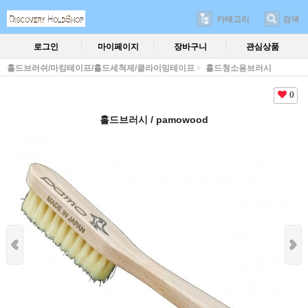
카테고리
검색
로그인
마이페이지
장바구니
관심상품
홀드브러쉬/마킹테이프/홀드세척제/클라이밍테이프
홀드청소용브러시
0
홀드브러시 / pamowood