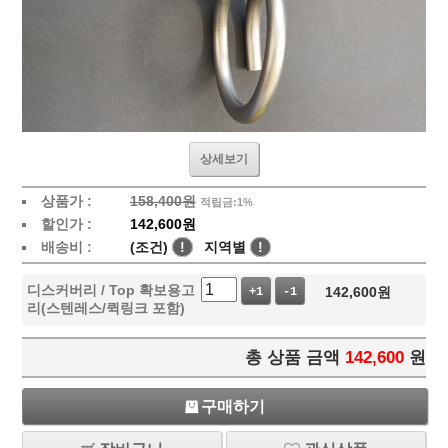
상세보기
상품가 :
158,400원
적립금:1%
할인가 :
142,600원
배송비 :
(조건)
!
지역별
!
디스커버리 / Top 확보용고
142,600
원
+1
-1
리(스텐레스/퀵링크 포함)
총 상품 금액
142,600
원
구매하기