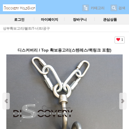
카테고리
검색
로그인
마이페이지
장바구니
관심상품
상부확보고리/볼트/T-너트/공구
1
디스커버리 / Top 확보용고리(스텐레스/퀵링크 포함)