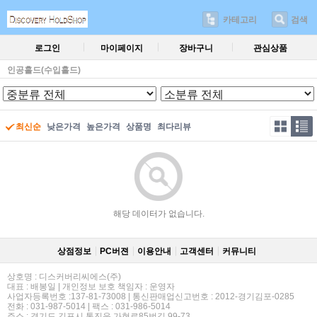
카테고리
검색
로그인
마이페이지
장바구니
관심상품
인공홀드(수입홀드)
최신순
낮은가격
높은가격
상품명
최다리뷰
해당 데이터가 없습니다.
상점정보
PC버젼
이용안내
고객센터
커뮤니티
상호명 : 디스커버리씨에스(주)
대표 : 배봉일 | 개인정보 보호 책임자 : 운영자
사업자등록번호 :137-81-73008 | 통신판매업신고번호 : 2012-경기김포-0285
전화 : 031-987-5014 | 팩스 : 031-986-5014
주소 : 경기도 김포시 통진읍 가현로85번길 99-73